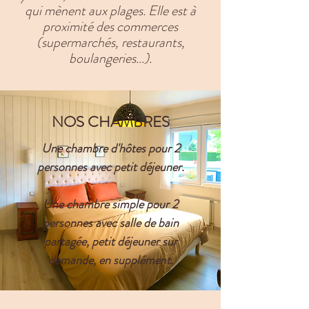
qui mènent aux plages. Elle est à
proximité des commerces
(supermarchés, restaurants,
boulangeries...).
NOS CHAMBRES
Une chambre d'hôtes pour 2
personnes avec petit déjeuner.
Une chambre simple pour 2
personnes avec
salle
de bain
partagée, petit déjeuner sur
demande, en supplément.